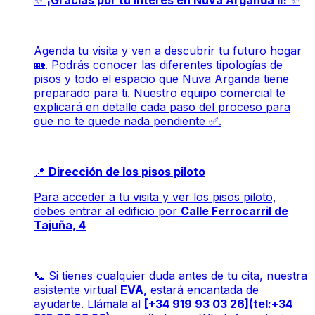
✨
¡Gracias por tu interés en Nuva Arganda II!
✨
Agenda tu visita y ven a descubrir tu futuro hogar
🏡. Podrás conocer las diferentes tipologías de
pisos y todo el espacio que Nuva Arganda tiene
preparado para ti. Nuestro equipo comercial te
explicará en detalle cada paso del proceso para
que no te quede nada pendiente ✅.
📍
Dirección de los pisos piloto
Para acceder a tu visita y ver los pisos piloto,
debes entrar al edificio por
Calle Ferrocarril de
Tajuña, 4
📞 Si tienes cualquier duda antes de tu cita, nuestra
asistente virtual
EVA,
estará encantada de
ayudarte. Llámala al
[+34 919 93 03 26](tel:+34